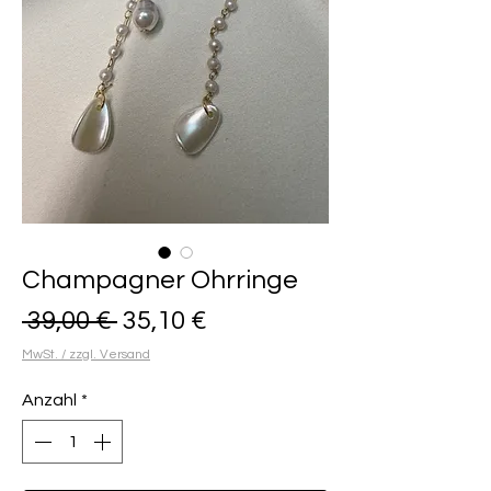
Champagner Ohrringe
Standardpreis
Sale-
 39,00 € 
35,10 €
Preis
MwSt. / zzgl. Versand
Anzahl
*