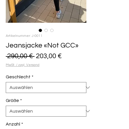
Artikelnummer: J-0011
Jeansjacke «Not GCC»
Standardpreis
Sale-
 290,00 € 
203,00 €
Preis
MwSt. / zzgl. Versand
Geschlecht
*
Größe
*
Anzahl
*