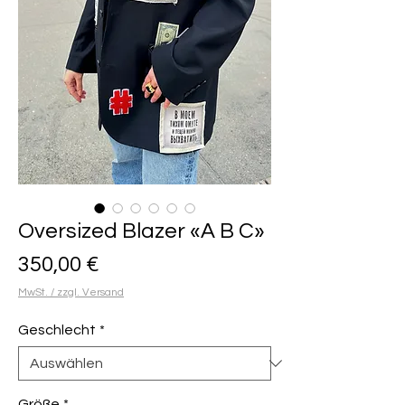
Oversized Blazer «A B C»
Preis
350,00 €
MwSt. / zzgl. Versand
Geschlecht
*
Größe
*