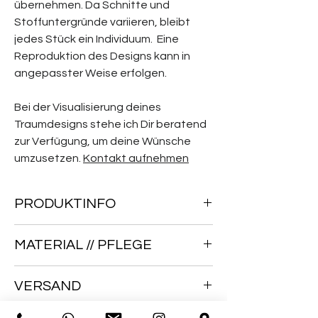
übernehmen. Da Schnitte und
Stoffuntergründe variieren, bleibt
jedes Stück ein Individuum. Eine
Reproduktion des Designs kann in
angepasster Weise erfolgen.
Bei der Visualisierung deines
Traumdesigns stehe ich Dir beratend
zur Verfügung, um deine Wünsche
umzusetzen.
Kontakt aufnehmen
PRODUKTINFO
Jedes Kleidungsstück ist
MATERIAL // PFLEGE
handgefertigt und einzigartig. Bitte
beachten Sie, dass aufgrund der
Material Oberstoff:
70 % Polyester,
Handfertigung die Form, der Schnitt
VERSAND
30 % Viskose
und der Farbton leicht variieren
Futter:
100 % Polyester
Wir liefern alle Artikel schnell, sicher
können.