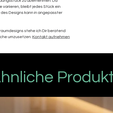
idungsstück zu übernehmen. Da
variieren, bleibt jedes Stück ein
n des Designs kann in angepasster
 Traumdesigns stehe ich Dir beratend
sche umzusetzen.
Kontakt aufnehmen
hnliche Produk