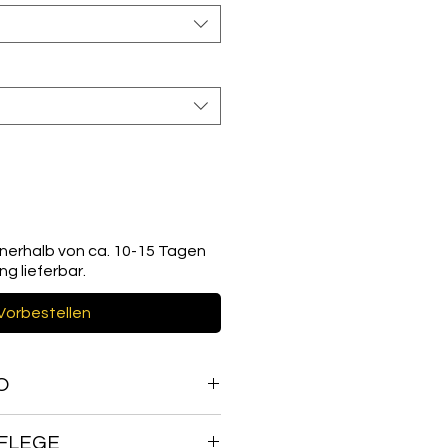
 innerhalb von ca. 10-15 Tagen
g lieferbar.
Vorbestellen
O
ück ist handgefertigt und
PFLEGE