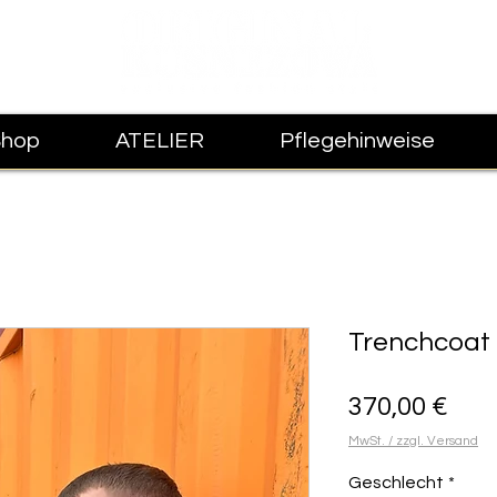
Shop
ATELIER
Pflegehinweise
Trenchcoat 
Prei
370,00 €
MwSt. / zzgl. Versand
Geschlecht
*