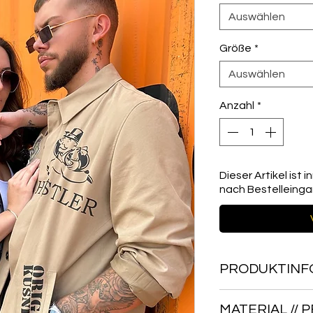
Auswählen
Größe
*
Auswählen
Anzahl
*
Dieser Artikel ist
nach Bestelleingan
PRODUKTINF
Jedes Kleidungsst
MATERIAL // 