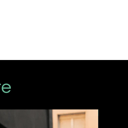
 innerhalb 5 - 10 Werktage
ang geliefert. Hat der
ahlung per Vorkasse gewählt,
ie Ware nicht vor
te
New