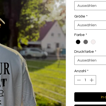
Auswählen
Größe
*
Auswählen
Farbe
*
Druckfarbe
*
Auswählen
Anzahl
*
In