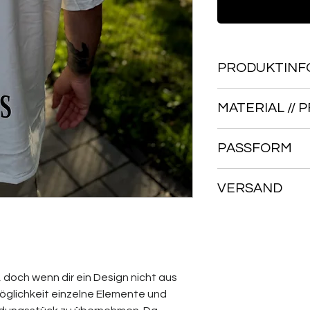
PRODUKTINF
Jedes Kleidungsst
MATERIAL // 
einzigartig. Bitte
der Handfertigung
Material Oberstof
Farbton leicht var
PASSFORM
Handwäsche, nich
PFLEGEHINWEISE
Passform: Oversiz
Details: Print
VERSAND
Wir liefern alle Art
zuverlässig per DH
nach Hause. Für d
berechnen wir ein
, doch wenn dir ein Design nicht aus
Versandpauschale 
öglichkeit einzelne Elemente und