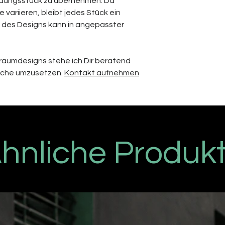
idungsstück zu übernehmen. Da
Die Pakete werden
variieren, bleibt jedes Stück ein
nach Zahlungseing
n des Designs kann in angepasster
Verbraucher die Z
so versenden wir d
Zahlungseingang.
 Traumdesigns stehe ich Dir beratend
sche umzusetzen.
Kontakt aufnehmen
hnliche Produk