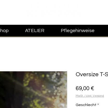
Shop
ATELIER
Pflegehinweise
Oversize T-S
Preis
69,00 €
MwSt. / zzgl. Versand
Geschlecht
*